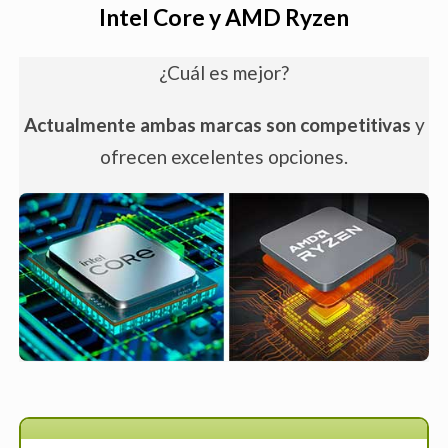
Intel Core y AMD Ryzen
no puedas utilizar ciertas
aplicaciones
¿Cuál es mejor?
Actualmente ambas marcas son competitivas
y
Tiempos de Renderización Prolongados:
ofrecen excelentes opciones.
a un ritmo más lento y con la
preocupación constante de que el
programa pueda cerrarse
inesperadamente