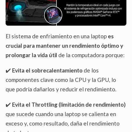
Plane Switching) para ángulos de visión
amplios y precisión de color.
Frecuencia de Actualización
: Algunas
laptops de diseño ofrecen pantallas con
El sistema de enfriamiento en una laptop
es
frecuencias de actualización más altas
crucial para mantener un rendimiento óptimo y
(como 120Hz o 144Hz), ideales para
prolongar la vida útil
de la computadora porque:
diseño interactivo y edición de video.
✔️
Evita el sobrecalentamiento
de los
componentes clave como la CPU y la GPU, lo
que podría dañarlos y reducir el rendimiento.
✔️
Evita el Throttling
(limitación de rendimiento)
que sucede cuando una laptop se calienta en
exceso y, como resultado, daña el rendimiento