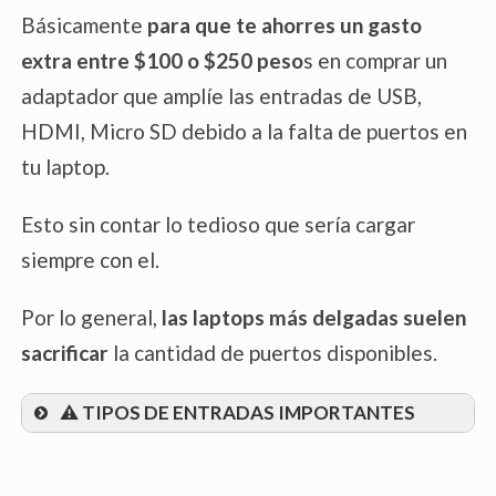
indiquen la presencia de un sistema de
Básicamente
para que te ahorres un gasto
enfriamiento.
extra entre $100 o $250 peso
s en comprar un
adaptador que amplíe las entradas de USB,
Especificaciones de Refrigeración
HDMI, Micro SD debido a la falta de puertos en
tu laptop.
Esto sin contar lo tedioso que sería cargar
siempre con el.
Por lo general,
las laptops más delgadas suelen
sacrificar
la cantidad de puertos disponibles.
⚠️ TIPOS DE ENTRADAS IMPORTANTES
USB:
Varios puertos USB,
preferiblemente de tipo USB 3.0 o