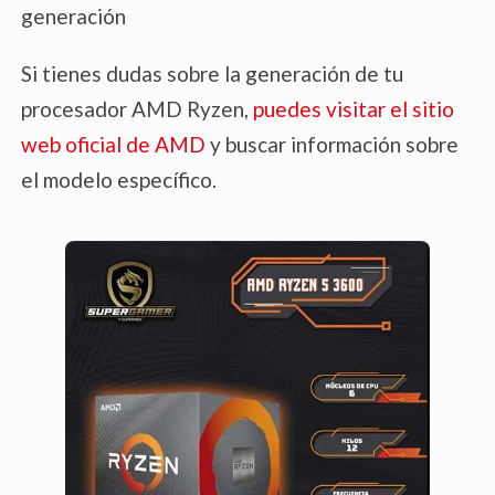
generación
Si tienes dudas sobre la generación de tu
G
procesador AMD Ryzen,
puedes visitar el sitio
web oficial de AMD
y buscar información sobre
el modelo específico.