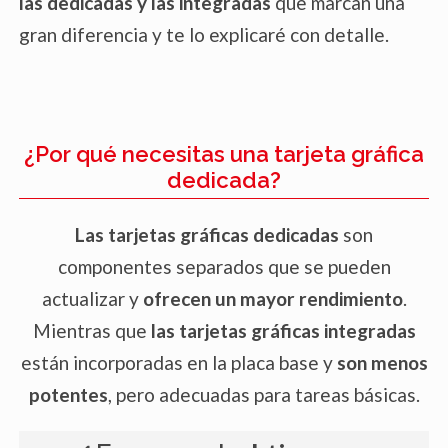
las dedicadas y las integradas
que marcan una
la CPU de esta carga. Esto significa que
gran diferencia y te lo explicaré con detalle.
la CPU puede centrarse en tareas de
procesamiento general, como cálculos
matemáticos y gestión del sistema, sin
verse afectada por la demanda gráfica.
¿Por qué necesitas una tarjeta gráfica
Como resultado, las aplicaciones gráficas
dedicada?
intensivas funcionan de manera más
fluida y eficiente, y el sistema en general
Las tarjetas gráficas dedicadas
son
responde mejor.
componentes separados que se pueden
actualizar y
ofrecen un mayor rendimiento
.
Ahorro de Memoria RAM
: La tarjeta
Mientras que
las tarjetas gráficas integradas
gráfica tiene su propia memoria dedicada
están incorporadas en la placa base y
son menos
llamada VRAM, que almacena los datos
potentes
, pero adecuadas para tareas básicas.
gráficos. Esto evita que los datos