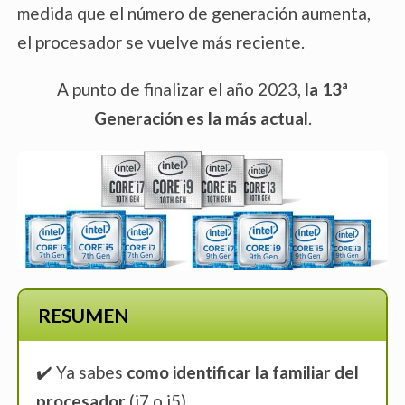
medida que el número de generación aumenta,
Los procesadores Intel® Core™ i5
el procesador se vuelve más reciente.
A punto de finalizar el año 2023,
la 13ª
Generación es la más actual
.
La línea de procesadores Intel® Core™
i7
RESUMEN
✔️ Ya sabes
como identificar la familiar del
Los procesadores de la familia Intel®
procesador
(i7 o i5)