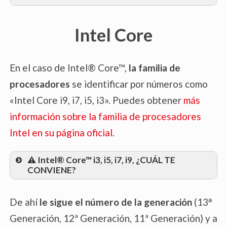
Intel Core
En el caso de Intel® Core™,
la familia de
procesadores
se identificar por números como
«Intel Core i9, i7, i5, i3». Puedes obtener
más
información sobre la familia de procesadores
Intel en su página oficial
.
⚠️ Intel® Core™ i3, i5, i7, i9, ¿CUÁL TE
CONVIENE?
La familia de procesadores Intel®
De ahí
le sigue el número de la generación
(13ᵃ
Core™ i3
Generación, 12ª Generación, 11ª Generación) y a