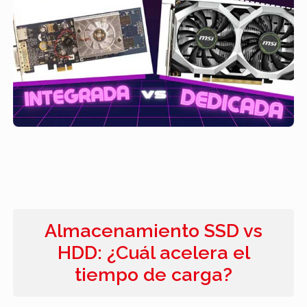
aplicaciones pueden aprovechar la
potencia gráfica adicional para realizar
tareas de edición y renderizado de
manera más rápida y eficiente. Esto se
traduce en una experiencia de diseño
más fluida y tiempos de procesamiento
más cortos, lo que es esencial para los
diseñadores gráficos que trabajan en
proyectos complejos.
Almacenamiento SSD vs
HDD: ¿Cuál acelera el
tiempo de carga?