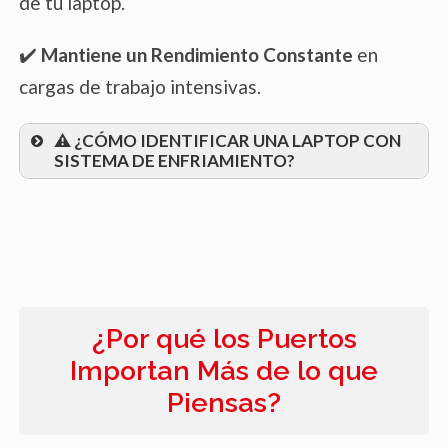
de tu laptop.
✔️
Mantiene un Rendimiento Constante
en
cargas de trabajo intensivas.
⚠️ ¿CÓMO IDENTIFICAR UNA LAPTOP CON
SISTEMA DE ENFRIAMIENTO?
Especificaciones del Procesador
¿Por qué los Puertos
Diseño Físico
: Observa la parte trasera o
Importan Más de lo que
lateral de la laptop. Puedes buscar
Piensas?
aberturas de ventilación o rejillas que