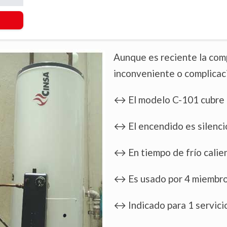
Aunque es reciente la co
inconveniente o complicaci
↔️ El modelo C-101 cubre l
↔️ El encendido es silenc
↔️ En tiempo de frío calie
↔️ Es usado por 4 miembr
↔️ Indicado para 1 servici