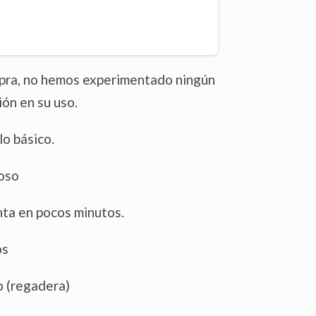
mpra, no hemos experimentado ningún
ón en su uso.
o básico.
ioso
nta en pocos minutos.
os
o (regadera)