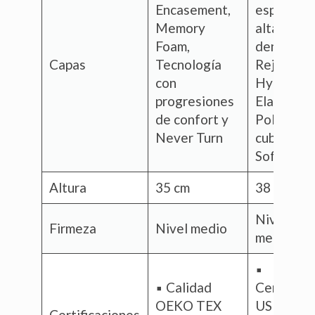
Encasement,
espuma d
Memory
alta
Foam,
densidad,
Capas
Tecnología
Rejilla de
con
Hyper-
progresiones
Elastic
de confort y
Polymer y
Never Turn
cubierta
SoftFlex
Altura
35 cm
38 cm
Nivel
Firmeza
Nivel medio
medio
▪️
▪️ Calidad
CertiPUR
OEKO TEX
US
Certificaciones