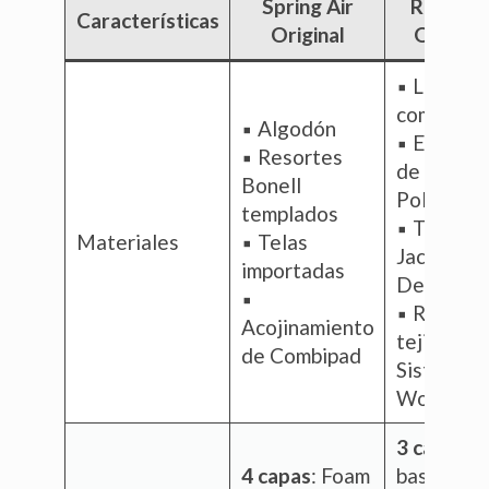
Spring Air
Restoni
Características
Original
Original
▪️ Laminp
combinad
▪️ Algodón
▪️ Espuma
▪️ Resortes
de
Bonell
Poliureta
templados
▪️ Tela
Materiales
▪️ Telas
Jacquard 
importadas
Delcrón
▪️
▪️ Resorte
Acojinamiento
tejidos y
de Combipad
Sistema
Worry Fr
3 capas
:
4 capas
: Foam
base de